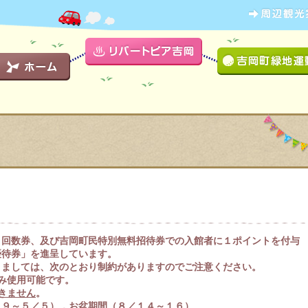
、回数券、及び吉岡町民特別無料招待券での入館者に１ポイントを付与
優待券」を進呈しています。
ましては、次のとおり制約がありますのでご注意ください。
み使用可能です。
きません
。
～５／５），お盆期間（８／１４～１６）